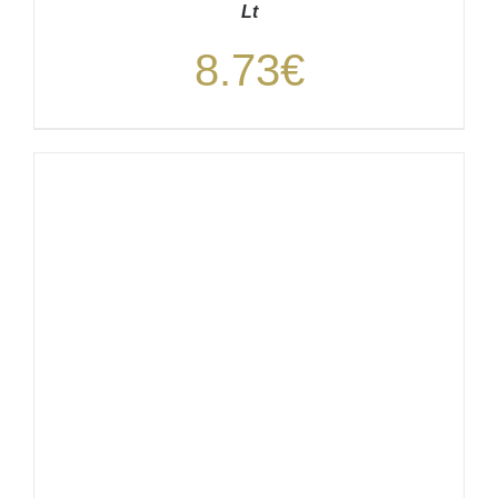
Lt
8.73
€
DETALHES