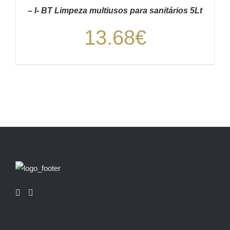
– I- BT Limpeza multiusos para sanitários 5Lt
13.68
€
ADICIONAR
/
DETALHES