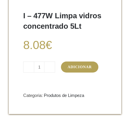
I – 477W Limpa vidros
concentrado 5Lt
8.08
€
ADICIONAR
Quantidade
de
I
-
Categoria:
Produtos de Limpeza
477W
Limpa
vidros
concentrado