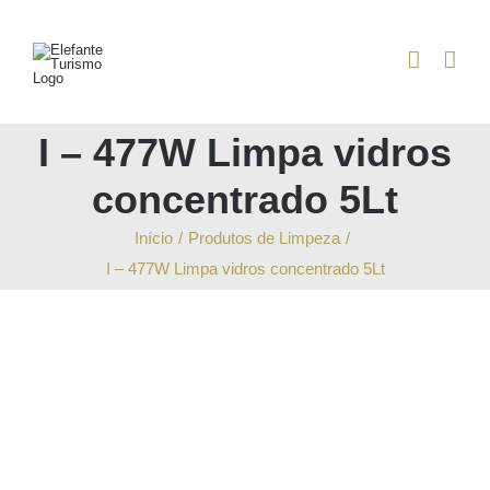
Skip
to
content
I – 477W Limpa vidros
concentrado 5Lt
Início
/
Produtos de Limpeza
/
I – 477W Limpa vidros concentrado 5Lt