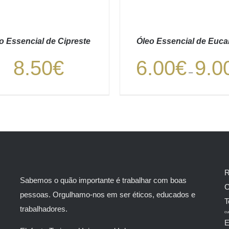
o Essencial de Cipreste
Óleo Essencial de Eucal
8.50
€
6.00
€
9.0
–
DICIONAR
/
DETALHES
VER OPÇÕES
/
DETAL
R
Sabemos o quão importante é trabalhar com boas
C
pessoas. Orgulhamo-nos em ser éticos, educados e
T
trabalhadores.
cu
E