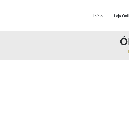
Skip
to
Início
Loja Onl
content
Ó