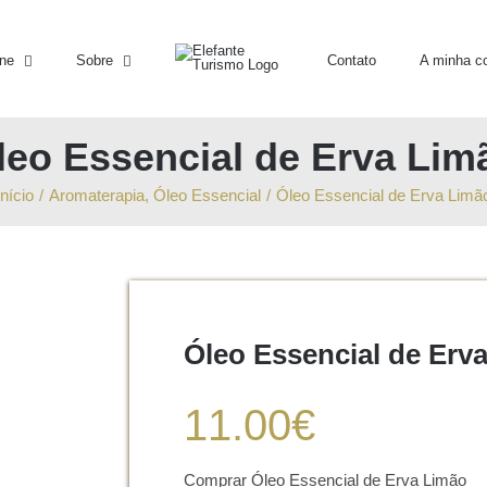
ine
Sobre
Contato
A minha c
leo Essencial de Erva Lim
Início
/
Aromaterapia
,
Óleo Essencial
/
Óleo Essencial de Erva Limã
Óleo Essencial de Erv
11.00
€
Comprar Óleo Essencial de Erva Limão