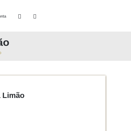
onta
ão
o
a Limão