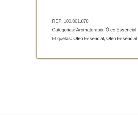
de
Óleo
Essencial
REF:
100.001.070
de
Categorias:
Aromaterapia
,
Óleo Essencial
Erva
Etiquetas:
Óleo Essencial
,
Óleo Essencial
Limão