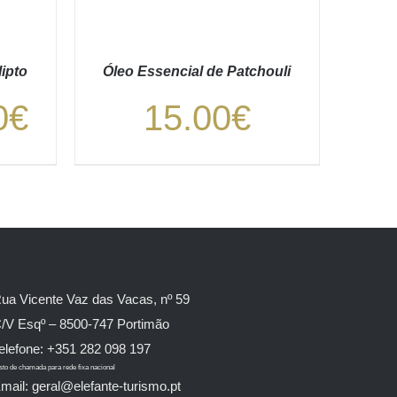
ipto
Óleo Essencial de Patchouli
Price
0
€
15.00
€
range:
6.00€
HES
ADICIONAR
/
DETALHES
through
9.00€
ua Vicente Vaz das Vacas, nº 59
/V Esqº – 8500-747 Portimão
elefone: +351 282 098 197
sto de chamada para rede fixa nacional
mail: geral@elefante-turismo.pt