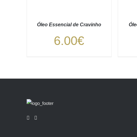
Óleo Essencial de Cravinho
Óle
6.00
€
ADICIONAR
/
DETALHES
A