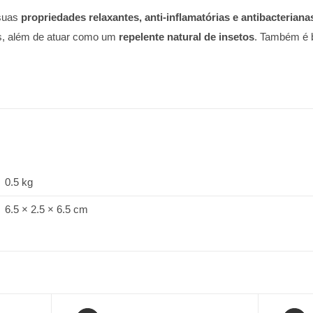
 suas
propriedades relaxantes, anti-inflamatórias e antibacteriana
res, além de atuar como um
repelente natural de insetos
. Também é b
0.5 kg
6.5 × 2.5 × 6.5 cm