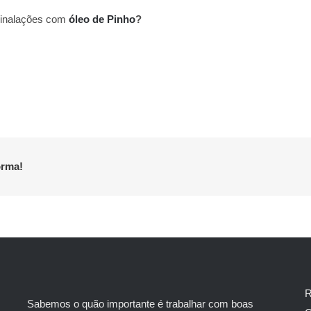
o inalações com
óleo de Pinho
?
orma!
R
Sabemos o quão importante é trabalhar com boas