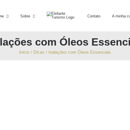
ine
Sobre
Contato
A minha c
alações com Óleos Essenci
Início
/
Dicas
/
Inalações com Óleos Essenciais