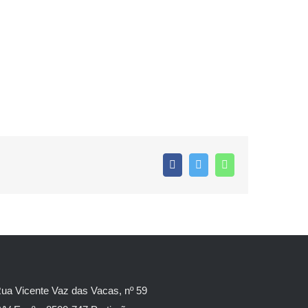
Facebook
Twitter
WhatsApp
ua Vicente Vaz das Vacas, nº 59