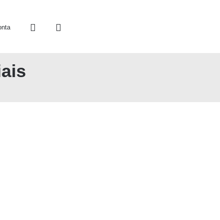
onta
ais