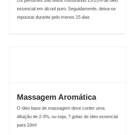
Os perfumes são feitos misturando 15-25% de óleo
Perfumes e Colónias
essencial em álcool puro. Seguidamente, deixa-se
repousar durante pelo menos 15 dias
Massagem Aromática
O óleo base de massagem deve conter uma
Massagem Aromática
diluição de 2-3%, ou seja, 7 gotas de óleo essencial
para 10ml